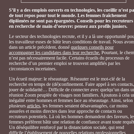
S’il y a des emplois ouverts en technologies, les cueillir n’est p
de tout repos pour tout le monde. Les femmes fraîchement
diplômées ne sont pas épargnées. Conseils pour les recruteurs
en recherche de main-d’oeuvre: pensez aux profils juniors.
Le secteur des technologies recrute, et il y a là une opportunité po
les travailleur·euses de bâtir leurs conditions de travail. Nous avon
dans un article précédent, donné
quelques conseils pour
accompagner les candidates dans leur recherche.
Pourtant, le chem
n’est pas nécessairement facile. Certains écueils du processus de
recherche d’un premier emploi se trouvent amplifiés par les
circonstances incertaines.
Un écueil majeur: le réseautage. Réseauter est le mot-clé de la
recherche en temps de (dé)confinement. Faire appel à ses contacts,
jouer de solidarité… Difficile de connecter avec quelqu’un dans u
réunion Zoom peuplée de visages non familiers. Ajoutons à cela u
inégalité entre hommes et femmes face au réseautage. Ainsi, selon
plusieurs
articles
,
les femmes seraient désavantagées, car moins
assurées et moins directes dans leur approche de contacts ou
recruteurs potentiels. Là où les hommes demandent des faveurs, le
femmes préfèrent bâtir une relation de confiance avant toute requêt
Un déséquilibre renforcé par la distanciation sociale, qui rend
difficile l’établissement de nouvelles relations professionnelles