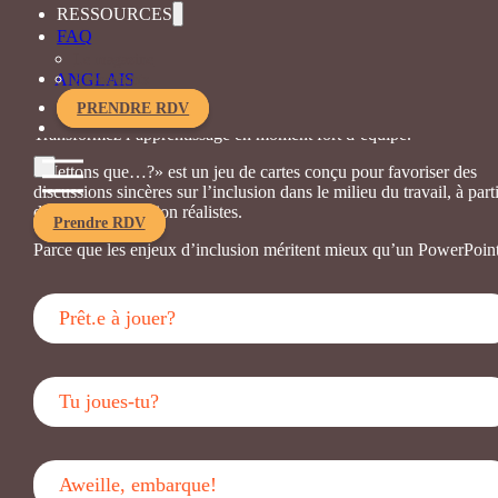
Vos formations EDI manquent de concret ou d’engagement?
RESSOURCES
FAQ
Faites vivre des situations inclusives réalistes à vos équipes grâce 
un jeu collaboratif et percutant.
Le magazine
ANGLAIS
Événements
♦ Bien mélangés, on joue mieux! ♦
PRENDRE RDV
Transformez l’apprentissage en moment fort d’équipe.
«Mettons que…?» est un jeu de cartes conçu pour favoriser des
discussions sincères sur l’inclusion dans le milieu du travail, à parti
de mises en situation réalistes.
Prendre RDV
Parce que les enjeux d’inclusion méritent mieux qu’un PowerPoin
Prêt.e à jouer?
Tu joues-tu?
Aweille, embarque!