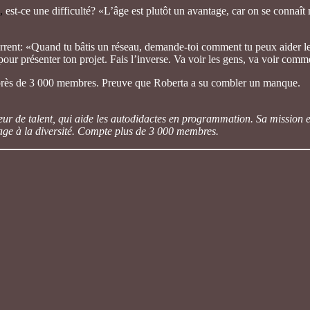
s
,
est-ce une difficulté? «L’âge est plutôt un avantage, car on se connaît
ent: «Quand tu bâtis un réseau, demande-toi comment tu peux aider les au
ur présenter ton projet. Fais l’inverse. Va voir les gens, va voir commen
près de 3 000 membres. Preuve que Roberta a su combler un manque.
ur de talent, qui aide les autodidactes en programmation. Sa mission es
ge à la diversité.
Compte plus de 3 000 membres.