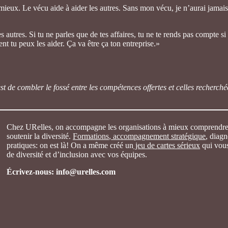
 mieux. Le vécu aide à aider les autres. Sans mon vécu, je n’aurai jamai
tres. Si tu ne parles que de tes affaires, tu ne te rends pas compte si t
t tu peux les aider. Ça va être ça ton entreprise.»
t de combler le fossé entre les compétences offertes et celles recherch
Chez URelles, on accompagne les organisations à mieux comprendre, 
soutenir la diversité.
Formations
,
accompagnement stratégique
, diagn
pratiques: on est là! On a même créé un
jeu de cartes sérieux
qui vous
de diversité et d’inclusion avec vos équipes.
Écrivez-nous: info@urelles.com