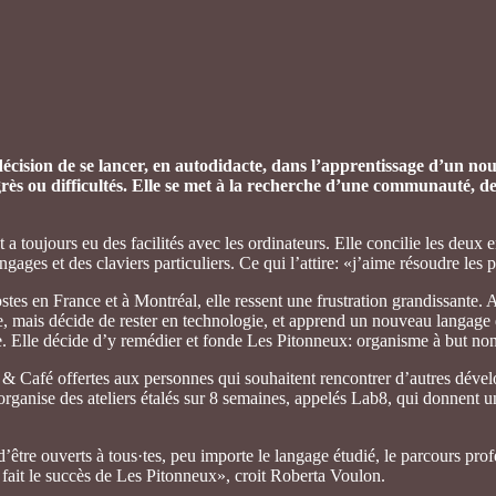
ision de se lancer, en autodidacte, dans l’apprentissage d’un nou
rès ou difficultés. Elle se met à la recherche d’une communauté, de
 toujours eu des facilités avec les ordinateurs. Elle concilie les deux en
ngages et des claviers particuliers. Ce qui l’attire: «j’aime résoudre les
stes en France et à Montréal, elle ressent une frustration grandissante. Al
, mais décide de rester en technologie, et apprend un nouveau langage de
 Elle décide d’y remédier et fonde Les Pitonneux: organisme à but non 
& Café offertes aux personnes qui souhaitent rencontrer d’autres déve
organise des ateliers étalés sur 8 semaines, appelés Lab8, qui donnent une
 d’être ouverts à tous·tes, peu importe le langage étudié, le parcours pr
i fait le succès de Les Pitonneux», croit Roberta Voulon.